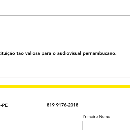
Programa Opinião
Entr
Pernambuco, formação dos
Pern
profissionais de cinema em
de c
Pernambuco.
Film
ituição tão valiosa para o audiovisual pernambucano.
819 9176-2018
e-PE
Primeiro Nome