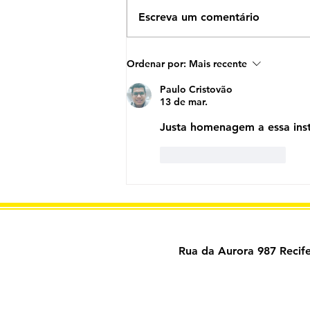
Escreva um comentário
Cursos gratuitos cinema na
Ordenar por:
Mais recente
Aurora Filmes: participe
sem custos
Paulo Cristovão
13 de mar.
Justa homenagem a essa inst
Curtir
Responder
Rua da Aurora 987
Recif