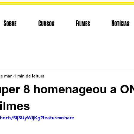
Sobre
Cursos
Filmes
Notícias
de mar.
1 min de leitura
uper 8 homenageou a 
ilmes
shorts/Slj3UyWljKg?feature=share