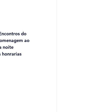
Encontros do 
 homenagem ao 
 noite 
a honrarias 