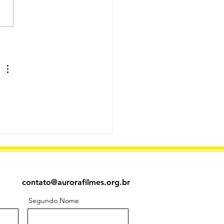
evista no Bom dia
ambuco sobre o curso
inema da Aurora
es.
contato@aurorafilmes.org.br
Segundo Nome