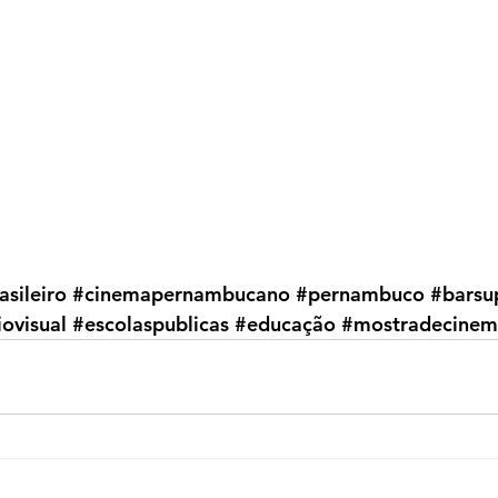
sileiro
#cinemapernambucano
#pernambuco
#barsu
ovisual
#escolaspublicas
#educação
#mostradecinem