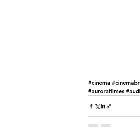
#cinema
#cinemabra
#aurorafilmes
#audi