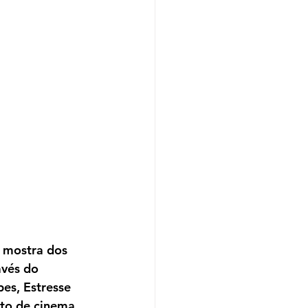
mostra dos 
avés do 
pes, Estresse 
to de cinema, 